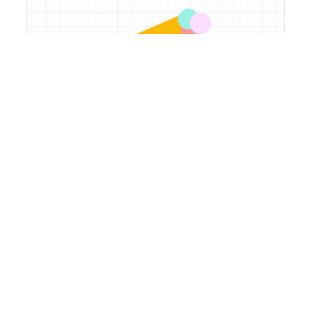
城捷丨重要通知！厦门停车收费政策有调整！
https://mp.weixin.qq.com/s?__biz=MzI2NTg3NTI5MQ==&mid=2247497207&idx=1&sn=e39b2d9d8
49e7b5d865a7a002bd06d6a&chksm=ea940fc3dde386d5c7988033ba02d8c07101c381021f2b005f99567ff
8ccab7e29c905810a73&token=491884575&lang=zh_CN#rd
2021-02-27
查看详情

上一页
…
7
8
9
10
11
…
下一页