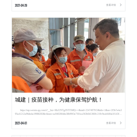
2021-04-29
查看详情

城建｜疫苗接种，为健康保驾护航！
https://mp.weixin.qq.com/s?__biz=MzI2NTg3NTI5MQ==&mid=2247497915&idx=1&sn=2f5b7e4a3
95a41212a96deda19988283&chksm=ea94028fdde38b99f3e7501ea563b0d1360fc219c9eabfdfda5f143fbd
e2d3413e192dd612fd&token=491884575&lang=zh_CN#rd
2021-04-01
查看详情
